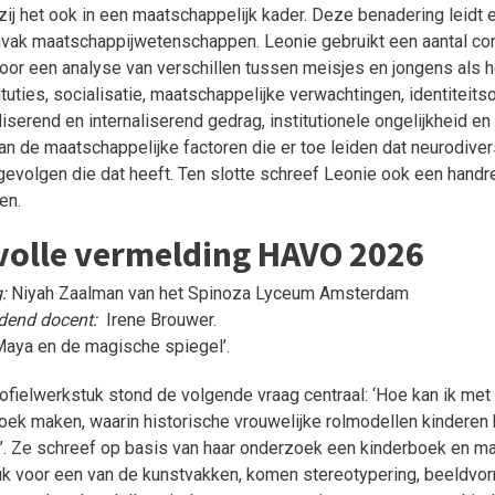
 zij het ook in een maatschappelijk kader. Deze benadering leidt 
ak maatschappijwetenschappen. Leonie gebruikt een aantal con
voor een analyse van verschillen tussen meisjes en jongens als h
tituties, socialisatie, maatschappelijke verwachtingen, identiteit
liserend en internaliserend gedrag, institutionele ongelijkheid e
an de maatschappelijke factoren die er toe leiden dat neurodiver
gevolgen die dat heeft. Ten slotte schreef Leonie ook een handr
en.
volle vermelding HAVO 2026
:
Niyah Zaalman van het Spinoza Lyceum Amsterdam
dend docent:
Irene Brouwer.
Maya en de magische spiegel’.
profielwerkstuk stond de volgende vraag centraal: ‘Hoe kan ik met
oek maken, waarin historische vrouwelijke rolmodellen kinderen
?’. Ze schreef op basis van haar onderzoek een kinderboek en maakt
k voor een van de kunstvakken, komen stereotypering, beeldvormi