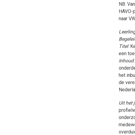
NB: Van
HAVO-pr
naar VW
Leerlin
Begelei
Titel
: K
een toe
Inhoud
onderde
het inb
de vere
Nederl
Uit het 
profiel
onderzo
medewer
overdui