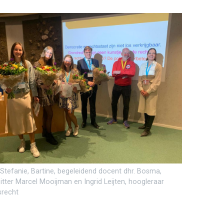
, Stefanie, Bartine, begeleidend docent dhr. Bosma,
itter Marcel Mooijman en Ingrid Leijten, hoogleraar
srecht