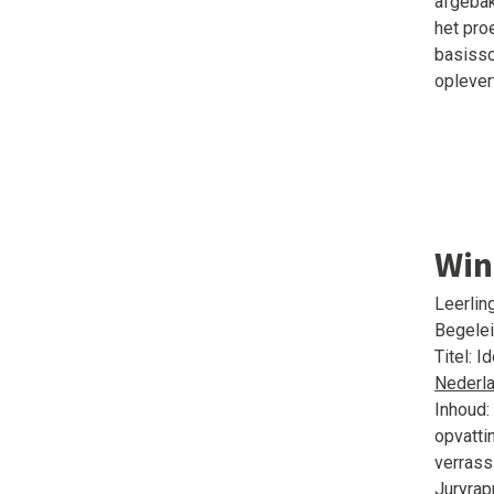
afgebak
het pro
basissc
oplever
Win
Leerlin
Begelei
Titel: I
Nederl
Inhoud:
opvatti
verrassi
Juryrap