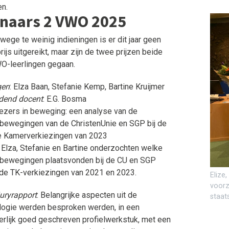
n.
naars 2 VWO 2025
wege te weinig indieningen is er dit jaar geen
ijs uitgereikt, maar zijn de twee prijzen beide
O-leerlingen gegaan.
gen
: Elza Baan, Stefanie Kemp, Bartine Kruijmer
dend docent
: E.G. Bosma
iezers in beweging: een analyse van de
bewegingen van de ChristenUnie en SGP bij de
 Kamerverkiezingen van 2023
: Elza, Stefanie en Bartine onderzochten welke
bewegingen plaatsvonden bij de CU en SGP
de TK-verkiezingen van 2021 en 2023.
Elize
voorz
juryrapport
: Belangrijke aspecten uit de
staat
ologie werden besproken werden, in een
erlijk goed geschreven profielwerkstuk, met een