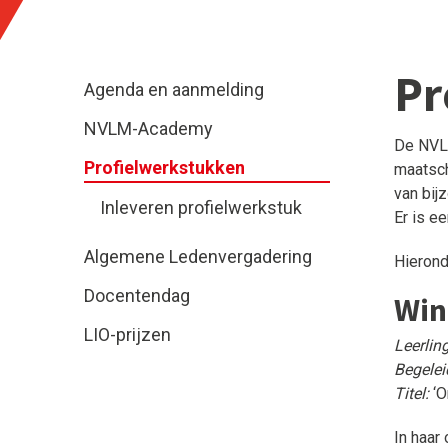
Pr
Agenda en aanmelding
NVLM-Academy
De NVLM
Profielwerkstukken
maatsch
van bijz
Inleveren profielwerkstuk
Er is e
Algemene Ledenvergadering
Hierond
Docentendag
Win
LIO-prijzen
Leerling
Begelei
Titel:
‘O
In haar