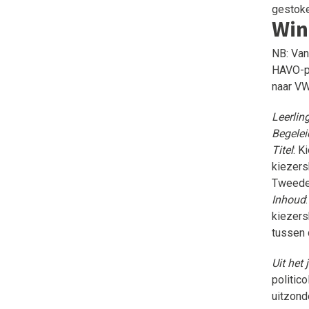
gestoke
Win
NB: Van
HAVO-pr
naar VW
Leerlin
Begelei
Titel
: K
kiezers
Tweede
Inhoud
kiezers
tussen 
Uit het 
politic
uitzond