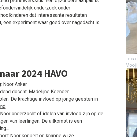
end profielwerkstuk. Een bijzondere aanpak is
efondervindelijk onderzoek onder
hoolkinderen dat interessante resultaten
t, een experiment waar goed over nagedacht is.
Loïs 
Mooi
naar 2024 HAVO
g: Noor Anker
dend docent: Madelijne Koender
dolen:
De krachtige invloed op jonge geesten in
and
 Noor onderzocht of idolen van invloed zijn op de
ngen van leerlingen. De uitkomst is een
ng...
port: Noor koppelt op knappe wijze