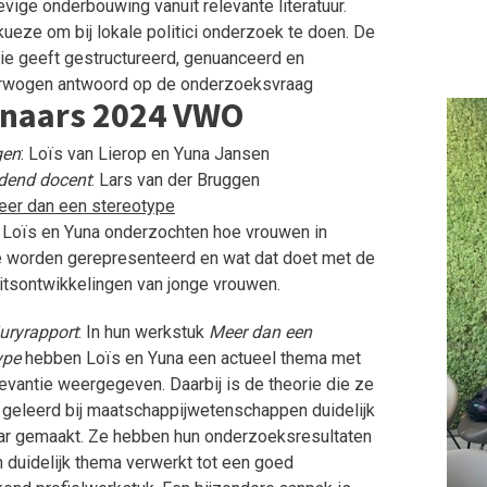
evige onderbouwing vanuit relevante literatuur.
ueze om bij lokale politici onderzoek te doen. De
ie geeft gestructureerd, genuanceerd en
rwogen antwoord op de onderzoeksvraag
naars 2024 VWO
gen
: Loïs van Lierop en Yuna Jansen
dend docent
: Lars van der Bruggen
er dan een stereotype
: Loïs en Yuna onderzochten hoe vrouwen in
 worden gerepresenteerd en wat dat doet met de
eitsontwikkelingen van jonge vrouwen.
juryrapport
: In hun werkstuk
Meer dan een
ype
hebben Loïs en Yuna een actueel thema met
levantie weergegeven. Daarbij is de theorie die ze
geleerd bij maatschappijwetenschappen duidelijk
ar gemaakt. Ze hebben hun onderzoeksresultaten
 duidelijk thema verwerkt tot een goed