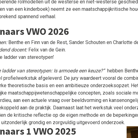
erende rolmodellen uit de westerse en niet-westerse geschiedeni
eren van een kinderboek) neemt ze een maatschappijkritische hou
brekend spannend verhaal.
naars VWO 2026
gen:
Benthe en Finn van de Rest, Sander Schouten en Charlotte d
dend docent:
Felix van de Gein.
e ladder van stereotypen'
 ladder van stereotypen: Is armoede een keuze?”
hebben Benthe,
el profielwerkstuk afgeleverd. De jury waardeert vooral de comb
rke theoretische basis en een ambitieuze onderzoeksopzet. Het
ijke maatschappijwetenschappelijke concepten, zoals sociale mobil
rdieu, aan een actuele vraag over beeldvorming en kansenongelij
koppeld aan de praktijk. Daarnaast laat het werkstuk veel onde
en de kritische reflectie op de eigen methode en de beperkinge
 uitzonderlijk grondig en zorgvuldig uitgevoerd onderzoek.
naars 1 VWO 2025