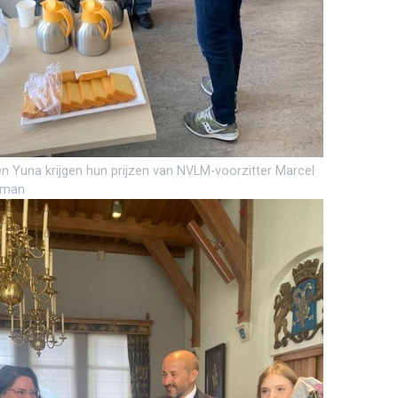
en Yuna krijgen hun prijzen van NVLM-voorzitter Marcel
jman