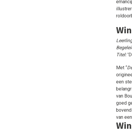
emancip
illustr
roldoor
Win
Leerlin
Begelei
Titel:
'D
Met “
De
origine
een ste
belangr
van Bou
goed ge
bovendi
van een
Win