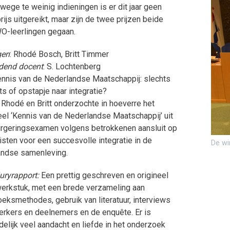
wege te weinig indieningen is er dit jaar geen
ijs uitgereikt, maar zijn de twee prijzen beide
O-leerlingen gegaan.
gen
: Rhodé Bosch, Britt Timmer​​​​​​​
dend docent
: S. Lochtenberg
ennis van de Nederlandse Maatschappij: slechts
ts of opstapje naar integratie?
: Rhodé en Britt onderzochte in hoeverre het
el ‘Kennis van de Nederlandse Maatschappij’ uit
urgeringsexamen volgens betrokkenen aansluit op
isten voor een succesvolle integratie in de
De win
andse samenleving.
juryrapport:
Een prettig geschreven en origineel
werkstuk, met een brede verzameling aan
eksmethodes, gebruik van literatuur, interviews
kers en deelnemers en de enquête. Er is
delijk veel aandacht en liefde in het onderzoek