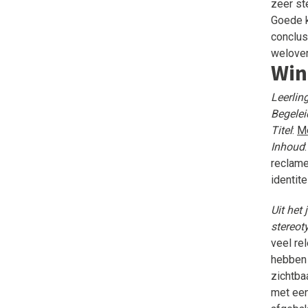
zeer st
Goede k
conclus
welove
Win
Leerlin
Begelei
Titel
:
Me
Inhoud
reclame
identit
Uit het 
stereot
veel re
hebben 
zichtba
met een