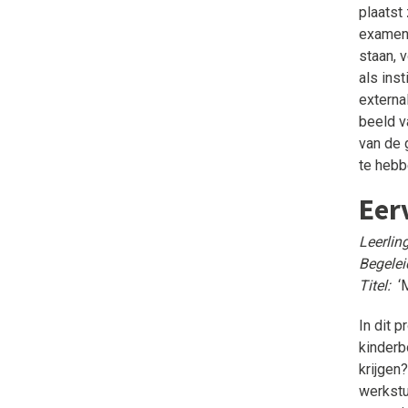
plaatst
examenv
staan, 
als ins
externa
beeld v
van de 
te hebb
Eer
Leerling
Begelei
Titel:
‘
In dit 
kinderb
krijgen
werkstu